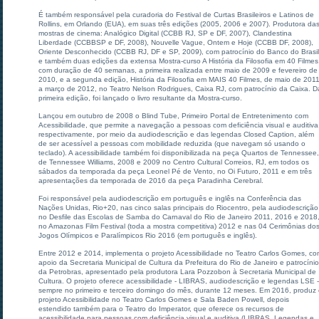
É também responsável pela curadoria do Festival de Curtas Brasileiros e Latinos de
Rollins, em Orlando (EUA), em suas três edições (2005, 2006 e 2007). Produtora da
mostras de cinema: Analógico Digital (CCBB RJ, SP e DF, 2007), Clandestina
Liberdade (CCBBSP e DF, 2008), Nouvelle Vague, Ontem e Hoje (CCBB DF, 2008),
Oriente Desconhecido (CCBB RJ, DF e SP, 2009), com patrocínio do Banco do Brasil
e também duas edições da extensa Mostra-curso A História da Filosofia em 40 Filmes
com duração de 40 semanas, a primeira realizada entre maio de 2009 e fevereiro de
2010, e a segunda edição, História da Filosofia em MAIS 40 Filmes, de maio de 201
a março de 2012, no Teatro Nelson Rodrigues, Caixa RJ, com patrocínio da Caixa. D
primeira edição, foi lançado o livro resultante da Mostra-curso.
Lançou em outubro de 2008 o Blind Tube, Primeiro Portal de Entretenimento com
Acessibilidade,
que permite a navegação a pessoas com deficiência visual e auditiva
respectivamente, por meio da audiodescrição e das legendas Closed Caption, além
de ser acessível a pessoas com mobilidade reduzida (que navegam só usando o
teclado). A acessibilidade também foi disponibilizada na peça Quartos de Tennessee,
de Tennessee Williams, 2008 e 2009 no Centro Cultural Correios, RJ, em todos os
sábados da temporada da peça Leonel Pé de Vento, no Oi Futuro, 2011 e em três
apresentações da temporada de 2016 da peça Paradinha Cerebral.
Foi responsável pela audiodescrição em português e inglês na Conferência das
Nações Unidas, Rio+20, nas cinco salas principais do Riocentro, pela audiodescrição
no Desfile das Escolas de Samba do Carnaval do Rio de Janeiro 2011, 2016 e 2018
no Amazonas Film Festival (toda a mostra competitiva) 2012 e nas 04 Cerimônias do
Jogos Olímpicos e Paralímpicos Rio 2016 (em português e inglês).
Entre 2012 e 2014, implementa o projeto Acessibilidade no Teatro Carlos Gomes, c
apoio da Secretaria Municipal de Cultura da Prefeitura do Rio de Janeiro e patrocínio
da Petrobras, apresentado pela produtora Lara Pozzobon à Secretaria Municipal de
Cultura. O projeto oferece acessibilidade - LIBRAS, audiodescrição e legendas LSE -
sempre no primeiro e terceiro domingo do mês, durante 12 meses. Em 2016, produz
projeto Acessibilidade no Teatro Carlos Gomes e Sala Baden Powell, depois
estendido também para o Teatro do Imperator, que oferece os recursos de
acessibilidade para pessoas com deficiência visual e auditiva (LIBRAS, Legendas e