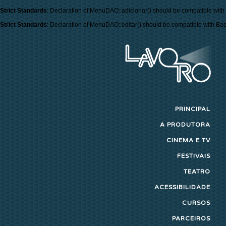
Strict Standards
: Declaration of MenuDAO::adicionar() should be compatible with
Strict Standards
: Declaration of MenuDAO::editar() should be compatible with Ba
PRINCIPAL
A PRODUTORA
CINEMA E TV
FESTIVAIS
TEATRO
ACESSIBILIDADE
CURSOS
PARCEIROS