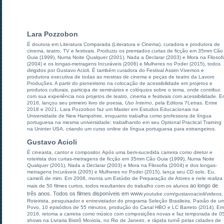
Lara Pozzobon
É doutora em Literatura Comparada (Literatura e Cinema), curadora e produtora de
cinema, teatro, TV e festivais. Produziu os premiados curtas de ficção em 35mm Cão
Guia (1999), Numa Noite Qualquer (2001), Nada a Declarar (2003) e Mora na Filosof
(2004) e os longas-metragens Incuráveis (2006) e Mulheres no Poder (2015), todos
dirigidos por Gustavo Acioli. É também curadora do Festival Assim Vivemos e
produtora executiva de todas as mostras de cinema e peças de teatro da Lavoro
Produções. A partir do pioneirismo na colocação de acessibilidade em projetos e
produtos culturais, participa de seminários e colóquios sobre o tema, onde contribui
com sua experiência nos projetos de teatro, cinema e festivais com acessibilidade. 
2016, lançou seu primeiro livro de poesia,
Uso Interno
, pela Editora 7Letras. Entre
2018 e 2021, Lara Pozzobon faz um Master em Estudos Educacionais na
Universidade de New Hampshire, enquanto trabalha como professora de língua
portuguesa na mesma universidade; trabalhando em seu Optional Practical Training
na Uninter USA, criando um curso online de língua portuguesa para estrangeiros.
Gustavo Acioli
É cineasta, cantor e compositor. Após uma bem-sucedida carreira como diretor e
roteirista dos curtas-metragens de ficção em 35mm Cão Guia (1999), Numa Noite
Qualquer (2001), Nada a Declarar (2003) e Mora na Filosofia (2004) e dos longas-
metragens Incuráveis (2005) e Mulheres no Poder (2015), lança seu CD solo, Eu,
camelô de mim. Em 2008, monta um Estúdio de Preparação de Atores e nele realiza
ao longo de
mais de 50 filmes curtos, todos resultantes do trabalho com os alunos
três anos. T
odos os filmes disponíveis em www.
youtube.com/gustavoacioli/videos.
Roteirista, pesquisador e entrevistador do programa Seleção Brasileira, Paixão de u
Povo, 10 episódios de 55 minutos, produção do Canal HBO e LC Barreto (2014). Em
2016, retoma a carreira como músico com composições novas e faz temporada de 0
shows na Livraria Bistrô Moviola, no Rio de Janeiro, e rápida turnê pelas cidades de