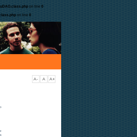
nuDAO.class.php
on line
0
lass.php
on line
0
A-
A
A+
vo
de
ma