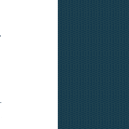
s
,
1
a
,
,
s
om
 o