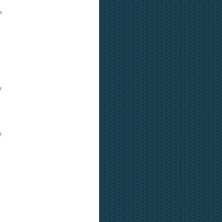
s
e
e