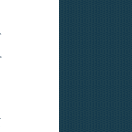
ia
Em
m
5