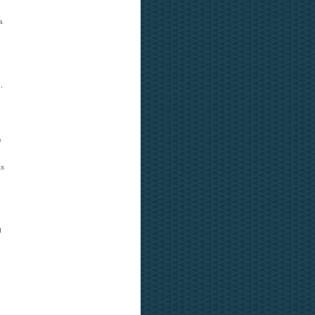
a
,
o
m
as
d