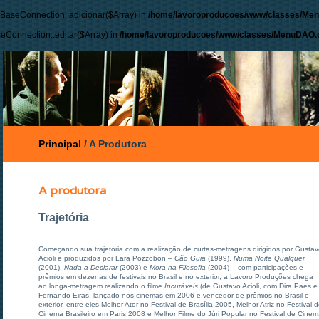
 BaseConnection::adicionar($Array) in
/home/lavoroproducoes/www/classes/Me
seConnection::editar($Array) in
/home/lavoroproducoes/www/classes/MenuDAO.c
Principal
/
A Produtora
A produtora
Trajetória
Começando sua trajetória com a realização de curtas-metragens dirigidos por Gusta
Acioli e produzidos por Lara Pozzobon –
Cão Guia
(1999),
Numa Noite Qualquer
(2001),
Nada a Declarar
(2003) e
Mora na Filosofia
(2004) – com participações e
prêmios em dezenas de festivais no Brasil e no exterior, a Lavoro Produções chega
ao longa-metragem realizando o filme
Incuráveis
(de Gustavo Acioli, com Dira Paes e
Fernando Eiras, lançado nos cinemas em 2006 e vencedor de prêmios no Brasil e
exterior, entre eles Melhor Ator no Festival de Brasília 2005, Melhor Atriz no Festival 
Cinema Brasileiro em Paris 2008 e Melhor Filme do Júri Popular no Festival de Cine