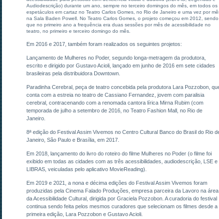
Audiodescrição) durante um ano, sempre no terceiro domingos do mês, em todos os
espetáculos em cartaz no Teatro Carlos Gomes, no Rio de Janeiro e uma vez por mê
na Sala Baden Powell. No Teatro Carlos Gomes, o projeto começou em 2012, sendo
que no primeiro ano a frequência era duas sessões por mês de acessibilidade no
teatro, no primeiro e terceiro domingo do mês.
Em 2016 e 2017, também foram realizados os seguintes projetos:
Lançamento de Mulheres no Poder, segundo longa-metragem da produtora,
escrito e dirigido por Gustavo Acioli, lançado em junho de 2016 em sete cidades
brasileiras pela distribuidora Downtown.
Paradinha Cerebral, peça de teatro concebida pela produtora Lara Pozzobon, qu
conta com a estreia no teatro de Cassiano Fernandez, jovem com paralisia
cerebral, contracenando com a renomada cantora lírica Mirna Rubim (com
temporada de julho a setembro de 2016, no Teatro Fashion Mall, no Rio de
Janeiro.
8ª edição do Festival Assim Vivemos no Centro Cultural Banco do Brasil do Rio d
Janeiro, São Paulo e Brasília, em 2017.
Em 2018, lançamento do livro do roteiro do filme Mulheres no Poder (o filme foi
exibido em todas as cidades com as três acessibilidades, audiodescrição, LSE e
LIBRAS, veiculadas pelo aplicativo MovieReading).
Em 2019 e 2021, a nona e décima edições do Festival Assim Vivemos foram
produzidas pela Cinema Falado Produções, empresa parceira da Lavoro na área
da Acessibilidade Cultural, dirigida por Graciela Pozzobon. A curadoria do festival
continua sendo feita pelos mesmos curadores que selecionam os filmes desde a
primeira edição, Lara Pozzobon e Gustavo Acioli.