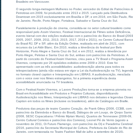
Brasileiro em Vancouver.
O segundo longa-metragem Mulheres no Poder, vencedor do Edital de Patrocínios d
Petrobras em 2009, foi produzido entre 2013 e 2015. Lançado pela Distribuidora
Downtown em 2015 exclusivamente em Brasília e DF; e em 2016, em São Paulo, Rio
de Janeiro, Recife, Porto Alegre, Fortaleza, Salvador e Santa Cruz do Sul.
Paralelamente à produção de cinema, consolida-se no setor cultural brasileiro como
responsável pelo
Assim Vivemos
, Festival Internacional de Filmes sobre Deficiência,
evento bienal com dez edições realizadas com o patrocínio do Banco do Brasil (2003
2005, 2007, 2009, 2011, 2013, 2015, 2017, 2019 e 2021), no Centro Cultural Banc
do Brasil RJ, DF e SP, além da Edição Online, realizada em abril de 2021, com
recursos da Lei Aldir Blanc. Em 2010, realiza a itinerância do festival por Belo
Horizonte, Porto Alegre e Santa Cruz do Sul; e em 2012, realiza a itinerância por
Porto Alegre, Pelotas e Santa Cruz do Sul, ambas com patrocínio da Petrobras. A
partir do conceito do Festival Assim Vivemos, criou para a TV Brasil o Programa Assi
Vivemos, composto por 26 episódios exibidos entre 2009 e 2010. Este foi
apresentado com as três acessibilidades: audiodescrição aberta para todos os
telespectadores (ainda não estava em vigor a Lei da Audiodescrição na TV), legend
no formato closed caption e Interpretação em LIBRAS. A audiodescrição, mesclada
com o voice over nos filmes estrangeiros, foi a primeira experiência desta
acessibilidade anunciada na TV brasileira.
Com o Festival Assim Vivemos, a Lavoro Produções torna-se a empresa pioneira no
Brasil em Acessibilidade em Produtos e Projetos Culturais, disponibilizando
Audiodescrição nos filmes, Interpretação em LIBRAS nos debates e legendas Close
Caption em todos os filmes (inclusive os brasileiros), além de Catálogos em Braille.
Produtora das peças de teatro Cassino Coração, de Frank Gilroy (2006, CCBB, com
patrocínio da Eletrobrás e Banco do Brasil), Diálogos de um Louqo, de Qorpo Santo
(2008, SESC Copacabana / Prêmio Myrian Muniz), Quartos de Tennessee (2008-09,
Centro Cultural Correios e patrocínio dos Correios), Leonel Pé de Vento (agosto a
novembro de 2011, Oi Futuro Flamengo, com patrocínio da Oi) e Paradinha Cerebral
(2016, patrocínio da Secretaria Municipal de Cultura, Prefeitura da Cidade do Rio de
Janeiro, com temporada no Teatro Fashion Mall de julho a setembro de 2016).