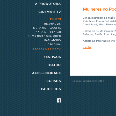
A PRODUTORA
Mulheres no Po
CINEMA E TV
Longa-metragem de ficção es
FILMES
Petrobras, Fundo Setorial 
INCURÁVEIS
Canal Brasil, Afinal Filmes 
MORA NA FILOSOFIA
Estreia dia 12 de maio de 
NADA A DECLARAR
Salvador, Recife, Porto Ale
NUMA NOITE QUALQUER
PARLATÓRIO
Assista ao trailer neste link
CÃO GUIA
« volta
PROGRAMAS DE TV
FESTIVAIS
TEATRO
ACESSIBILIDADE
CURSOS
Lavoro Produções © 2012
PARCEIROS