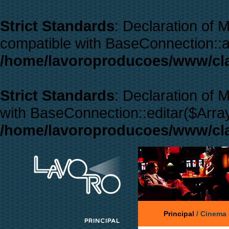
Strict Standards
: Declaration of
compatible with BaseConnection::a
/home/lavoroproducoes/www/cl
Strict Standards
: Declaration of
with BaseConnection::editar($Array
/home/lavoroproducoes/www/cl
Principal
/
Cinema
PRINCIPAL