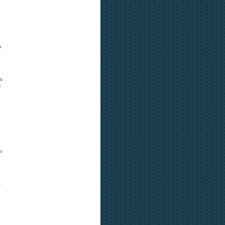
a
ia
e
do
s