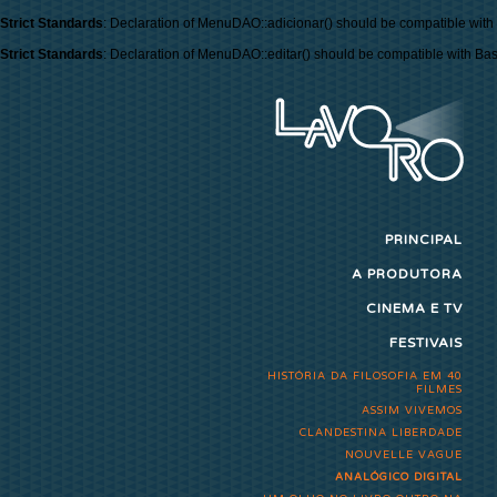
Strict Standards
: Declaration of MenuDAO::adicionar() should be compatible with
Strict Standards
: Declaration of MenuDAO::editar() should be compatible with Ba
PRINCIPAL
A PRODUTORA
CINEMA E TV
FESTIVAIS
HISTÓRIA DA FILOSOFIA EM 40
FILMES
ASSIM VIVEMOS
CLANDESTINA LIBERDADE
NOUVELLE VAGUE
ANALÓGICO DIGITAL