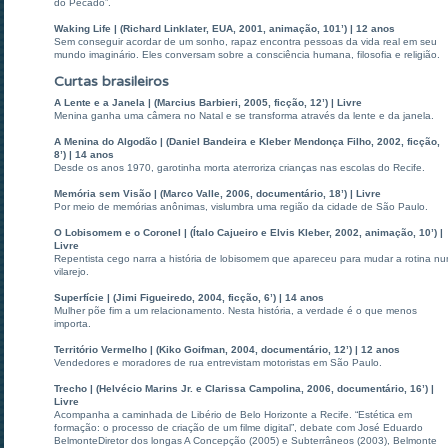
do Pecado”.
Waking Life | (Richard Linklater, EUA, 2001, animação, 101’) | 12 anos
Sem conseguir acordar de um sonho, rapaz encontra pessoas da vida real em seu
mundo imaginário. Eles conversam sobre a consciência humana, filosofia e religião.
Curtas brasileiros
A Lente e a Janela | (Marcius Barbieri, 2005, ficção, 12’) | Livre
Menina ganha uma câmera no Natal e se transforma através da lente e da janela.
A Menina do Algodão | (Daniel Bandeira e Kleber Mendonça Filho, 2002, ficção,
8’) | 14 anos
Desde os anos 1970, garotinha morta aterroriza crianças nas escolas do Recife.
Memória sem Visão | (Marco Valle, 2006, documentário, 18’) | Livre
Por meio de memórias anônimas, vislumbra uma região da cidade de São Paulo.
O Lobisomem e o Coronel | (Ítalo Cajueiro e Elvis Kleber, 2002, animação, 10’) |
Livre
Repentista cego narra a história de lobisomem que apareceu para mudar a rotina n
vilarejo.
Superfície | (Jimi Figueiredo, 2004, ficção, 6’) | 14 anos
Mulher põe fim a um relacionamento. Nesta história, a verdade é o que menos
importa.
Território Vermelho | (Kiko Goifman, 2004, documentário, 12’) | 12 anos
Vendedores e moradores de rua entrevistam motoristas em São Paulo.
Trecho | (Helvécio Marins Jr. e Clarissa Campolina, 2006, documentário, 16’) |
Livre
Acompanha a caminhada de Libério de Belo Horizonte a Recife. “Estética em
formação: o processo de criação de um filme digital”, debate com José Eduardo
BelmonteDiretor dos longas A Concepção (2005) e Subterrâneos (2003), Belmonte