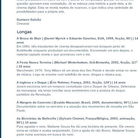
questão apontam esta contradição. Já se esboça uma história a partir dela, a do
cinema digital. Esta se revela repleta de nuances, o que indica uma variedade de
possibilidades para a própria arte.
Gustavo Galvão
Cineasta
Longas
A Bruxa de Blair | (Daniel Myrick e Eduardo Sánchez, EUA, 1999, ficção, 86’) | 1
anos
Em 1994, três estudantes de cinema desapareceram nos bosques perto de
Burkittsville enquanto produziam um documentário. Encontrado um ano depois, o
material captado revela o que aconteceu com o trio.
A Festa Nunca Termina | (Michael Winterbottom, Grã-Bretanha, 2002, ficção, 117’
| 18 anos
Manchester, 1976. Tony Wilson vê um show dos Sex Pistols e decide entrar no ramo
da música. Logo se envolve num turbilhão de sexo, drogas e música pop.
A Inglesa e o Duque | (Éric Rohmer, França, 2001, ficção, 129’) | 14 anos
Jovem escocesa tem um romance conturbado com o Duque de Orleans. Defensora
da monarquia, ela tenta conciliar seus sentimentos com a postura do duque,
partidário da Revolução.
À Margem do Concreto | (Evaldo Mocarzel, Brasil, 2005, documentário, 80’) | Liv
Documentário sobre os sem-teto e a atuação dos movimentos de moradia em São
Paulo.
As Bicicletas de Belleville | (Sylvain Chomet, França/Bélgica, 2003, animação,
80’) | 10 anos
Para agradar o neto, Madame Souza lhe dá uma bicicleta de presente. Ele cresce,
torna-se ciclista e acaba seqüestrado. Com a ajuda do cão Bruno, Madame Souza
parte numa aventura em busca do neto.