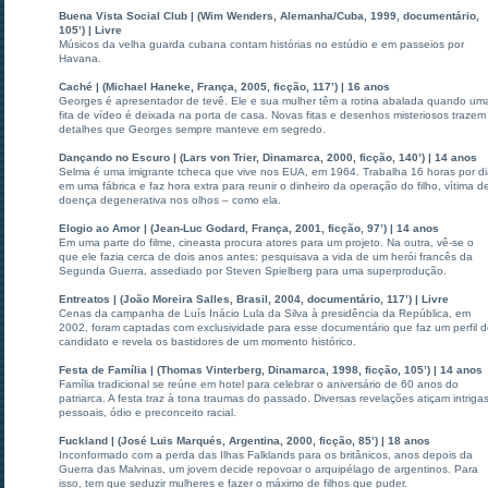
Buena Vista Social Club | (Wim Wenders, Alemanha/Cuba, 1999, documentário,
105’) | Livre
Músicos da velha guarda cubana contam histórias no estúdio e em passeios por
Havana.
Caché | (Michael Haneke, França, 2005, ficção, 117’) | 16 anos
Georges é apresentador de tevê. Ele e sua mulher têm a rotina abalada quando um
fita de vídeo é deixada na porta de casa. Novas fitas e desenhos misteriosos trazem
detalhes que Georges sempre manteve em segredo.
Dançando no Escuro | (Lars von Trier, Dinamarca, 2000, ficção, 140’) | 14 anos
Selma é uma imigrante tcheca que vive nos EUA, em 1964. Trabalha 16 horas por d
em uma fábrica e faz hora extra para reunir o dinheiro da operação do filho, vítima d
doença degenerativa nos olhos – como ela.
Elogio ao Amor | (Jean-Luc Godard, França, 2001, ficção, 97’) | 14 anos
Em uma parte do filme, cineasta procura atores para um projeto. Na outra, vê-se o
que ele fazia cerca de dois anos antes: pesquisava a vida de um herói francês da
Segunda Guerra, assediado por Steven Spielberg para uma superprodução.
Entreatos | (João Moreira Salles, Brasil, 2004, documentário, 117’) | Livre
Cenas da campanha de Luís Inácio Lula da Silva à presidência da República, em
2002, foram captadas com exclusividade para esse documentário que faz um perfil 
candidato e revela os bastidores de um momento histórico.
Festa de Família | (Thomas Vinterberg, Dinamarca, 1998, ficção, 105’) | 14 anos
Família tradicional se reúne em hotel para celebrar o aniversário de 60 anos do
patriarca. A festa traz à tona traumas do passado. Diversas revelações atiçam intriga
pessoais, ódio e preconceito racial.
Fuckland | (José Luis Marqués, Argentina, 2000, ficção, 85’) | 18 anos
Inconformado com a perda das Ilhas Falklands para os britânicos, anos depois da
Guerra das Malvinas, um jovem decide repovoar o arquipélago de argentinos. Para
isso, tem que seduzir mulheres e fazer o máximo de filhos que puder.