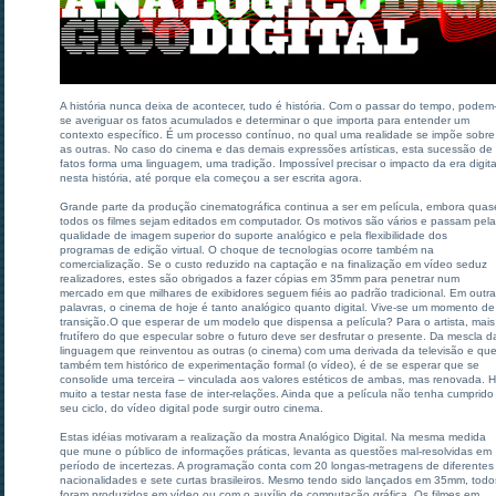
A história nunca deixa de acontecer, tudo é história. Com o passar do tempo, podem
se averiguar os fatos acumulados e determinar o que importa para entender um
contexto específico. É um processo contínuo, no qual uma realidade se impõe sobre
as outras. No caso do cinema e das demais expressões artísticas, esta sucessão de
fatos forma uma linguagem, uma tradição. Impossível precisar o impacto da era digita
nesta história, até porque ela começou a ser escrita agora.
Grande parte da produção cinematográfica continua a ser em película, embora quas
todos os filmes sejam editados em computador. Os motivos são vários e passam pela
qualidade de imagem superior do suporte analógico e pela flexibilidade dos
programas de edição virtual. O choque de tecnologias ocorre também na
comercialização. Se o custo reduzido na captação e na finalização em vídeo seduz
realizadores, estes são obrigados a fazer cópias em 35mm para penetrar num
mercado em que milhares de exibidores seguem fiéis ao padrão tradicional. Em outr
palavras, o cinema de hoje é tanto analógico quanto digital. Vive-se um momento de
transição.O que esperar de um modelo que dispensa a película? Para o artista, mais
frutífero do que especular sobre o futuro deve ser desfrutar o presente. Da mescla d
linguagem que reinventou as outras (o cinema) com uma derivada da televisão e qu
também tem histórico de experimentação formal (o vídeo), é de se esperar que se
consolide uma terceira – vinculada aos valores estéticos de ambas, mas renovada. 
muito a testar nesta fase de inter-relações. Ainda que a película não tenha cumprido
seu ciclo, do vídeo digital pode surgir outro cinema.
Estas idéias motivaram a realização da mostra Analógico Digital. Na mesma medida
que mune o público de informações práticas, levanta as questões mal-resolvidas em
período de incertezas. A programação conta com 20 longas-metragens de diferentes
nacionalidades e sete curtas brasileiros. Mesmo tendo sido lançados em 35mm, todo
foram produzidos em vídeo ou com o auxílio de computação gráfica. Os filmes em