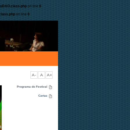
nuDAO.class.php
on line
0
lass.php
on line
0
A-
A
A+
Programa do Festival
Cartaz