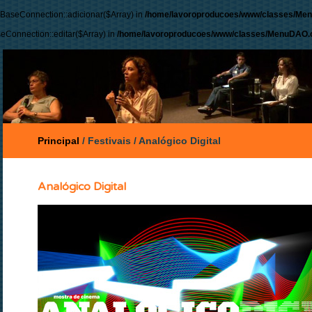
 BaseConnection::adicionar($Array) in
/home/lavoroproducoes/www/classes/Me
seConnection::editar($Array) in
/home/lavoroproducoes/www/classes/MenuDAO.c
Principal
/
Festivais
/
Analógico Digital
Analógico Digital