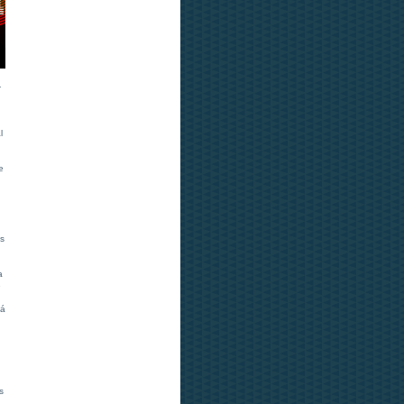
-
l
e
as
a
e
Há
s