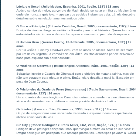
Lúcia e o Sexo | (Julio Medem, Espanha, 2001, ficção, 128’) | 18 anos
Após o sumiço do noivo, garçonete de Madri decide se isolar em ilha do Mediterrâne
onde ele nunca a quis levar – apesar dos pedidos insistentes dela. Lá, ela descobre
detalhes sobre os relacionamentos antigos dele.
O Fim e o Princípio | (Eduardo Coutinho, Brasil, 2005, documentário, 110’) | Livre
Equipe de cinema chega ao sertão da Paraíba para ouvir histórias. Quase todos os
entrevistados são idosos e deixam transparecer um mundo perto de desaparecer.
O Homem Urso | (Werner Herzog, EUA/Canadá, 2005, documentário, 103’) | 12
anos
Por 13 verões, Timothy Treadwell viveu com os ursos do Alasca. Antes de ser morto
por um deles, registrou a convivência em vídeo. As fitas deixadas por ele servem de
base para explorar sua personalidade.
O Mistério de Oberwald | (Michelangelo Antonioni, Itália, 1981, ficção, 128’) | 14
anos
Sebastian invade o Castelo de Oberwald com o objetivo de matar a rainha, mas ele
não tem coragem para efetuar o crime. Então, ela o desafia a matá-la. Baseado em
peça de Jean Cocteau.
O Prisioneiro da Grade de Ferro (Auto-retratos) | (Paulo Sacramento, Brasil, 200
documentário, 123’) | 16 anos
Um ano antes da desativação do Carandiru, detentos aprendem a usar câmeras de
vídeoe documentam seu cotidiano no maior presídio da América Latina.
Os Idiotas | (Lars von Trier, Dinamarca, 1998, ficção, 117’) | 18 anos
Grupo de amigos forma uma sociedade dedicada a explorar todos os aspectos da
idiotice como valor de vida.
Sin City | (Robert Rodriguez e Frank Miller, EUA, 2005, ficção, 124’) | 16 anos
Hartigan deve proteger dançarina; Marv quer vingar a morte do amor de sua vida; e
Dwight persegue um psicopata que ameaça prostitutas. Estes tipos povoam a “Cida