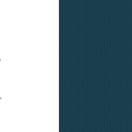
4
)
re