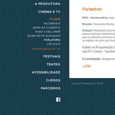
A PRODUTORA
Parlatório
CINEMA E TV
2001 - documentário, cor,
FILMES
INCURÁVEIS
Direção:
Alexandre Rocha, 
MORA NA FILOSOFIA
Sinopse:
Realizado durante
NADA A DECLARAR
mostra diversas manifestaç
NUMA NOITE QUALQUER
que os diretores chamam de 
PARLATÓRIO
as regiões do país que for
CÃO GUIA
Exibido na Programação Of
PROGRAMAS DE TV
sala P.F. Gastal – Gasôme
FESTIVAIS
Co-produção:
Guapuruvu
TEATRO
« volta
ACESSIBILIDADE
CURSOS
Lavoro Produções © 2012
PARCEIROS