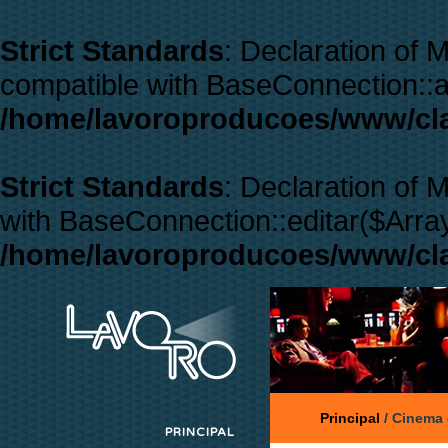
Strict Standards
: Declaration of
compatible with BaseConnection::a
/home/lavoroproducoes/www/cl
Strict Standards
: Declaration of
with BaseConnection::editar($Array
/home/lavoroproducoes/www/cl
Principal
/
Cinema
PRINCIPAL