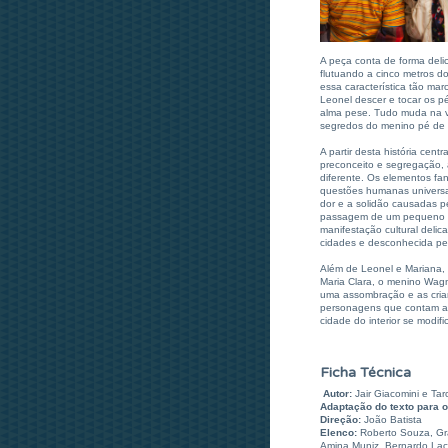
A peça conta de forma del
flutuando a cinco metros d
essa característica tão mar
Leonel descer e tocar os p
alma pese. Tudo muda na v
segredos do menino pé de 
A partir desta história cent
preconceito e segregação, 
diferente. Os elementos fa
questões humanas universa
dor e a solidão causadas p
passagem de um pequeno c
manifestação cultural deli
cidades e desconhecida pel
Além de Leonel e Mariana, 
Maria Clara, o menino Wagn
uma assombração e as cria
personagens que contam a 
cidade do interior se modif
Ficha Técnica
Autor:
Jair Giacomini e Tarc
Adaptação do texto para o 
Direção:
João Batista
Elenco:
Roberto Souza, Gra
Amina Muniz, Bernardo Laco