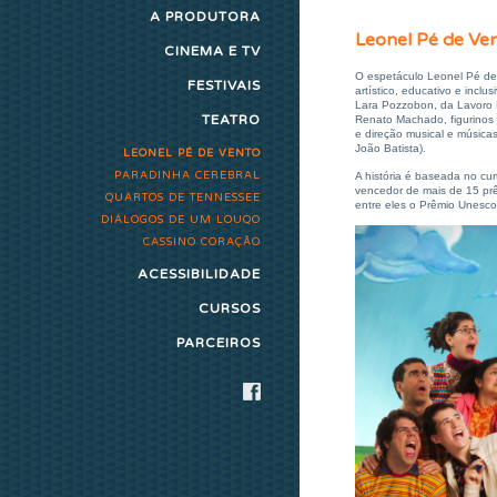
A PRODUTORA
Leonel Pé de Ve
CINEMA E TV
O espetáculo Leonel Pé de 
FESTIVAIS
artístico, educativo e incl
Lara Pozzobon, da Lavoro P
TEATRO
Renato Machado, figurinos
e direção musical e músicas
João Batista).
LEONEL PÉ DE VENTO
PARADINHA CEREBRAL
A história é baseada no cu
vencedor de mais de 15 prêm
QUARTOS DE TENNESSEE
entre eles o Prêmio Unesco
DIÁLOGOS DE UM LOUQO
CASSINO CORAÇÃO
ACESSIBILIDADE
CURSOS
PARCEIROS