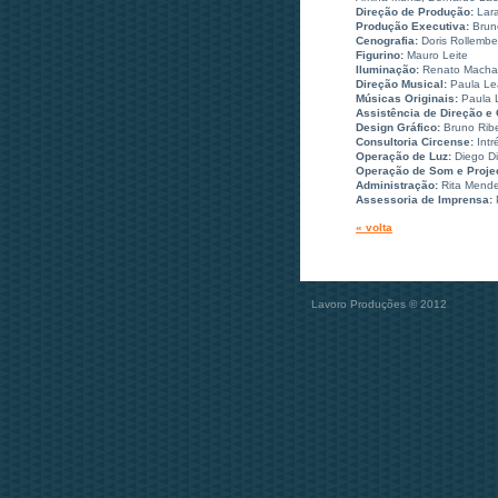
Direção de Produção:
Lar
Produção Executiva:
Brun
Cenografia:
Doris Rollembe
Figurino:
Mauro Leite
Iluminação:
Renato Mach
Direção Musical:
Paula Le
Músicas Originais:
Paula 
Assistência de Direção e 
Design Gráfico:
Bruno Ribe
Consultoria Circense:
Intr
Operação de Luz:
Diego Di
Operação de Som e Proj
Administração:
Rita Mend
Assessoria de Imprensa:
P
« volta
Lavoro Produções © 2012