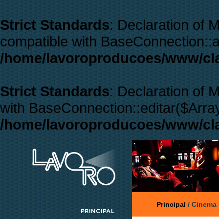
Strict Standards
: Declaration of
compatible with BaseConnection::a
/home/lavoroproducoes/www/cl
Strict Standards
: Declaration of
with BaseConnection::editar($Array
/home/lavoroproducoes/www/cl
Principal
/
Cinema
PRINCIPAL