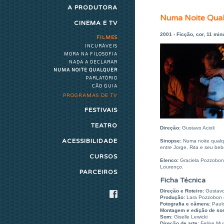
A PRODUTORA
Numa Noite Qua
CINEMA E TV
2001 - Ficção, cor, 11 min
FILMES
INCURÁVEIS
MORA NA FILOSOFIA
NADA A DECLARAR
NUMA NOITE QUALQUER
PARLATÓRIO
CÃO GUIA
PROGRAMAS DE TV
FESTIVAIS
TEATRO
Direção:
Gustavo Acioli
ACESSIBILIDADE
Sinopse:
Numa noite qualqu
entre Jorge, Rita e seu be
CURSOS
Elenco:
Graciela Pozzobon 
Lourenço.
PARCEIROS
Ficha Técnica
Direção e Roteiro:
Gustavo
Produção:
Lara Pozzobon
Fotografia e câmera:
Paulo
Montagem e edição de so
Som:
Giselle Lewicki
Direção de arte:
Felipe Mu