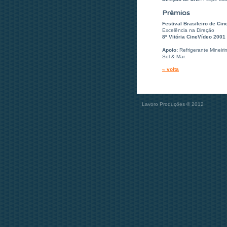
Prêmios
Festival Brasileiro de Ci
Excelência na Direção
8º Vitória CineVídeo 2001
Apoio:
Refrigerante Mineir
Sol & Mar.
« volta
Lavoro Produções © 2012